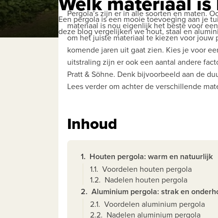
Welk materiaal is
Pergola’s zijn er in alle soorten en maten.
Een pergola is een mooie toevoeging aan je tuin
materiaal is nou eigenlijk het beste voor een
deze blog vergelijken we hout, staal en alumin
om het juiste materiaal te kiezen voor jouw
komende jaren uit gaat zien. Kies je voor een
uitstraling zijn er ook een aantal andere fac
Pratt & Söhne. Denk bijvoorbeeld aan de d
Lees verder om achter de verschillende ma
Inhoud
1.
Houten pergola: warm en natuurlijk
1.1.
Voordelen houten pergola
1.2.
Nadelen houten pergola
2.
Aluminium pergola: strak en onderh
2.1.
Voordelen aluminium pergola
2.2.
Nadelen aluminium pergola