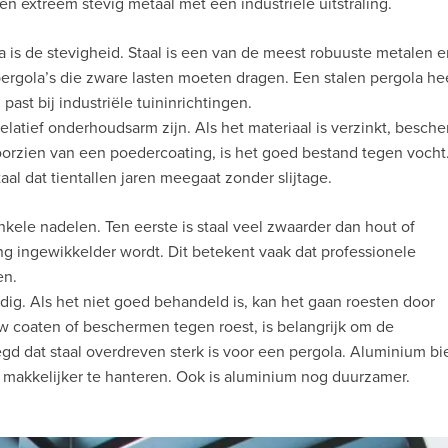
 een extreem stevig metaal met een industriële uitstraling.
 is de stevigheid. Staal is een van de meest robuuste metalen e
pergola’s die zware lasten moeten dragen. Een stalen pergola he
past bij industriële tuininrichtingen.
latief onderhoudsarm zijn. Als het materiaal is verzinkt, besche
voorzien van een poedercoating, is het goed bestand tegen vocht
al dat tientallen jaren meegaat zonder slijtage.
nkele nadelen. Ten eerste is staal veel zwaarder dan hout of
g ingewikkelder wordt. Dit betekent vaak dat professionele
en.
dig. Als het niet goed behandeld is, kan het gaan roesten door
 coaten of beschermen tegen roest, is belangrijk om de
gd dat staal overdreven sterk is voor een pergola. Aluminium bi
en makkelijker te hanteren. Ook is aluminium nog duurzamer.