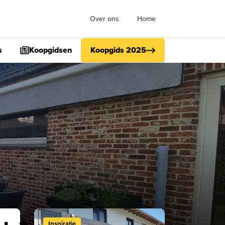
Over ons
Home
s
Koopgidsen
Koopgids 2025
Inspiratie