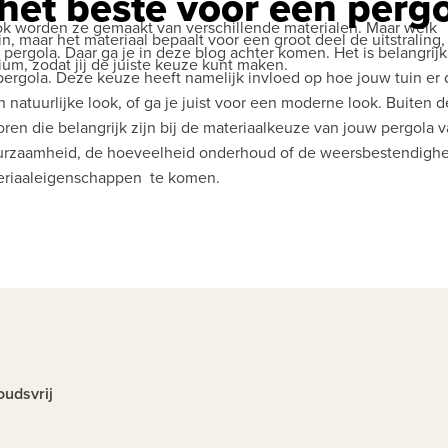
 het beste voor een perg
 Ook worden ze gemaakt van verschillende materialen. Maar welk
, maar het materiaal bepaalt voor een groot deel de uitstraling,
 pergola. Daar ga je in deze blog achter komen. Het is belangrijk
ium, zodat jij de juiste keuze kunt maken.
 pergola. Deze keuze heeft namelijk invloed op hoe jouw tuin er 
 natuurlijke look, of ga je juist voor een moderne look. Buiten d
toren die belangrijk zijn bij de materiaalkeuze van jouw pergola 
uurzaamheid, de hoeveelheid onderhoud of de weersbestendighe
teriaaleigenschappen te komen.
oudsvrij