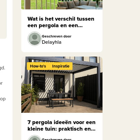
Wat is het verschil tussen
een pergola en een
overkapping?
Geschreven door
Delayhla
How-to's
Inspiratie
gd.
or
 op
7 pergola ideeën voor een
kleine tuin: praktisch en
sfeervol
Geschreven door