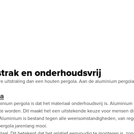
trak en onderhoudsvrij
e uitstraling dan een houten pergola. Aan de aluminium pergola
la
nium pergola is dat het materiaal onderhoudsvrij is. Aluminium
rd te worden. Dit maakt het een uitstekende keuze voor mensen d
 Aluminium is bestand tegen alle weersomstandigheden, van re
 pergola jarenlang mooi.
taal. Dit betekent dat het relatief eenvoudig te monteren is, zo