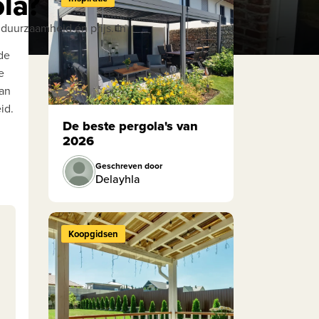
ola?
 duurzaamheid én prijs. In
de
e
van
id.
De beste pergola's van
2026
Geschreven door
Delayhla
Koopgidsen