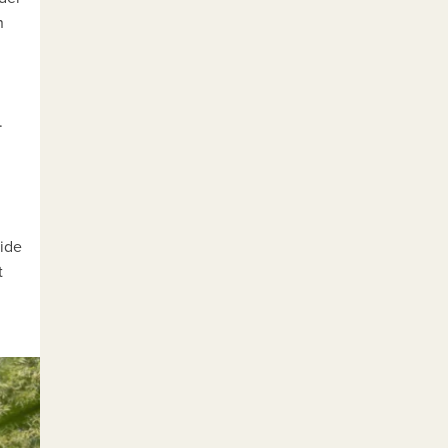
n
.
l
eide
t